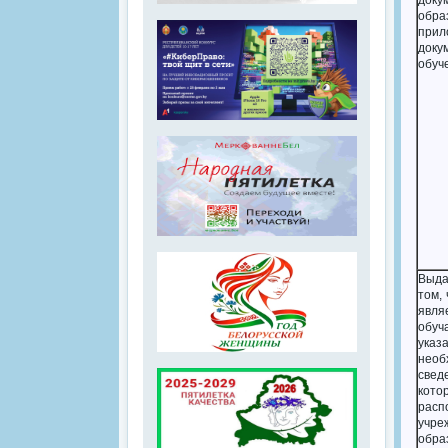
док
обра
прил
док
обуч
Выда
том,
явля
обу
указ
необ
свед
кото
расп
учре
обра