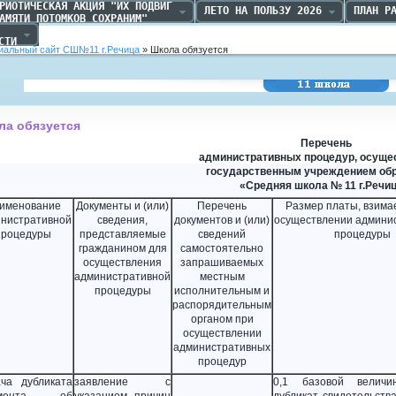
РИОТИЧЕСКАЯ АКЦИЯ "ИХ ПОДВИГ

ЛЕТО НА ПОЛЬЗУ 2026
ПЛАН Р
АМЯТИ ПОТОМКОВ СОХРАНИМ"
 

СТИ
альный сайт СШ№11 г.Речица
» Школа обязуется
Средняя школа №11
г.Речица
ла обязуется
Перечень
административных процедур, осущ
государственным учреждением об
«Средняя школа № 11 г.Речи
именование
Документы и (или)
Перечень
Размер платы, взима
нистративной
сведения,
документов и (или)
осуществлении админи
процедуры
представляемые
сведений
процедуры
гражданином для
самостоятельно
осуществления
запрашиваемых
административной
местным
процедуры
исполнительным и
распорядительным
органом при
осуществлении
административных
процедур
ча дубликата
заявление с
0,1 базовой велич