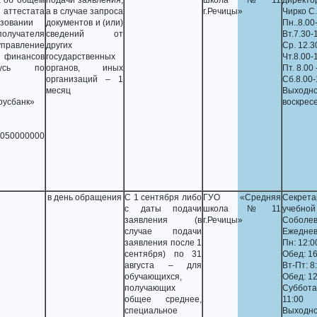
а об общем
подачи заявления,
школа №11
директо
 аттестата
а в случае запроса
г.Речицы»
Чирко С.
азовании
документов и (или)
Пн..8.00
лучателя
сведений от
Вт.7.30-
правление
других
Ср. 12.3
инансов
государствен­ных
Чт.8.00-
русь по
органов, иных
Пт. 8.00
организаций – 1
Сб.8.00-
месяц
Выходно
русбанк»
воскрес
050000000
в день обращения
С 1 сентября либо
ГУО «Средняя
Секрета
с даты подачи
школа №11
учебной
заявления (в
г.Речицы»
Соболев
случае подачи
Ежеднев
заявления после 1
Пн: 12:0
сентября) по 31
Обед: 16
августа – для
Вт-Пт: 8
обучающихся,
Обед: 12
получающих
Суббот
общее среднее,
11:00
специальное
Выходно