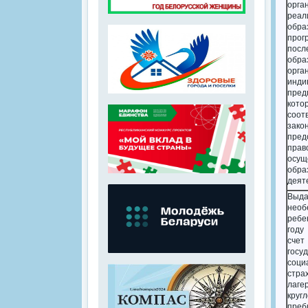
орга
реал
обра
прог
посл
обра
орга
инди
пред
ко
соо
зако
пред
прав
осущ
обра
деят
Выда
необ
ребе
году
сче
госу
соци
стр
ла
круг
преб