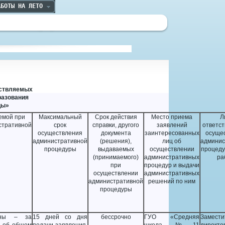
АБОТЫ НА ЛЕТО
ествляемых
разования
цы»
емой при
Максимальный
Срок действия
Место приема
Л
стративной
срок
справки, другого
заявлений
ответст
осуществления
документа
заинтересованных
осуще
административной
(решения),
лиц об
админис
процедуры
выдаваемых
осуществлении
процеду
(принимаемого)
административных
ра
при
процедур и выдачи
осуществлении
административных
административной
решений по ним
процедуры
ины – за
15 дней со дня
бессрочно
ГУО «Средняя
Замести