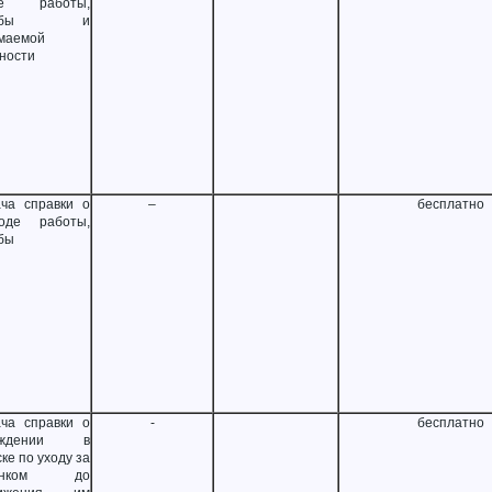
те работы,
ужбы и
маемой
ности
ча справки о
–
бесплатно
оде работы,
бы
ча справки о
-
бесплатно
ождении в
ке по уходу за
бенком до