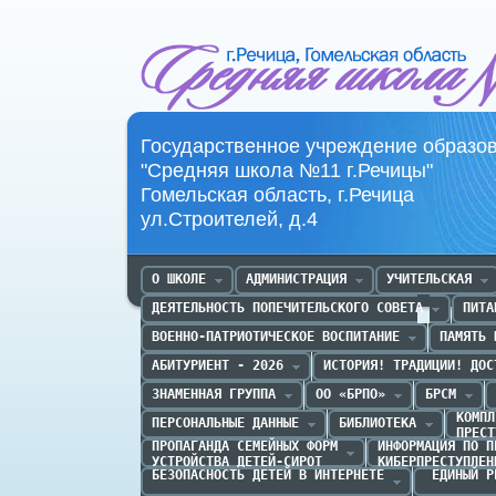
Средняя школа №11 г.Речица
Государственное учреждение образо
"Средняя школа №11 г.Речицы"
Гомельская область, г.Речица
ул.Строителей, д.4
О ШКОЛЕ
АДМИНИСТРАЦИЯ
УЧИТЕЛЬСКАЯ
ДЕЯТЕЛЬНОСТЬ ПОПЕЧИТЕЛЬСКОГО СОВЕТА
ПИТА
ВОЕННО-ПАТРИОТИЧЕСКОЕ ВОСПИТАНИЕ
ПАМЯТЬ 
АБИТУРИЕНТ - 2026
ИСТОРИЯ! ТРАДИЦИИ! ДОС
ЗНАМЕННАЯ ГРУППА
ОО «БРПО»
БРСМ
КОМПЛ
ПЕРСОНАЛЬНЫЕ ДАННЫЕ
БИБЛИОТЕКА
ПРЕСТ
ПРОПАГАНДА CЕМЕЙНЫХ ФОРМ

ИНФОРМАЦИЯ ПО П
УСТРОЙСТВА ДЕТЕЙ-СИРОТ
КИБЕРПРЕСТУПЛЕН
БЕЗОПАСНОСТЬ ДЕТЕЙ В ИНТЕРНЕТЕ
 ЕДИНЫЙ Р