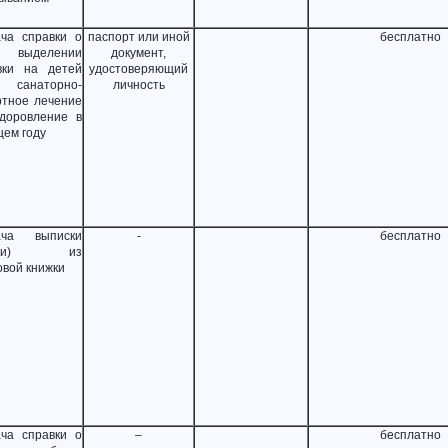
ча справки о
паспорт или иной
бесплатно
выделении
документ,
вки на детей
удостоверяющий
санаторно-
личность
ртное лечение
доровление в
щем году
ача выписки
-
бесплатно
опии) из
овой книжки
ча справки о
–
бесплатно