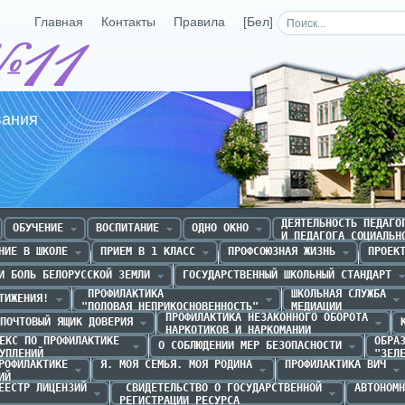
Главная
Контакты
Правила
[Бел]
Средняя школа №11 г.Р
вания
ДЕЯТЕЛЬНОСТЬ ПЕДАГОГ
ОБУЧЕНИЕ
ВОСПИТАНИЕ
ОДНО ОКНО
И ПЕДАГОГА СОЦИАЛЬН
НИЕ В ШКОЛЕ
ПРИЕМ В 1 КЛАСС
ПРОФСОЮЗНАЯ ЖИЗНЬ
ПРОЕК
И БОЛЬ БЕЛОРУССКОЙ ЗЕМЛИ
ГОСУДАРСТВЕННЫЙ ШКОЛЬНЫЙ СТАНДАРТ
 ПРОФИЛАКТИКА 

ШКОЛЬНАЯ СЛУЖБА

ТИЖЕНИЯ!
"ПОЛОВАЯ НЕПРИКОСНОВЕННОСТЬ"
МЕДИАЦИИ
ПРОФИЛАКТИКА НЕЗАКОННОГО ОБОРОТА

ПОЧТОВЫЙ ЯЩИК ДОВЕРИЯ
НАРКОТИКОВ И НАРКОМАНИИ
ЕКС ПО ПРОФИЛАКТИКЕ 

ОБРАЗ
О СОБЛЮДЕНИИ МЕР БЕЗОПАСНОСТИ
УПЛЕНИЙ
"ЗЕЛ
РОФИЛАКТИКЕ

Я. МОЯ СЕМЬЯ. МОЯ РОДИНА
ПРОФИЛАКТИКА ВИЧ
ИЙ
ЕЕСТР ЛИЦЕНЗИЙ
 СВИДЕТЕЛЬСТВО О ГОСУДАРСТВЕННОЙ

АВТОНОМН
РЕГИСТРАЦИИ РЕСУРСА