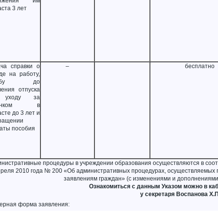
тижения им
аста 3 лет
ча справки о
–
бесплатно
де на работу,
ужбу до
чения отпуска
 уходу за
бенком в
сте до 3 лет и
ращении
аты пособия
нистративные процедуры в учреждении образования осуществляются в соотв
преля 2010 года № 200 «Об административных процедурах, осуществляемых 
заявлениям граждан» (с изменениями и дополнениями 
Ознакомиться с данным Указом можно в каб
у секретаря Воспанова Х.П
ерная форма заявления: