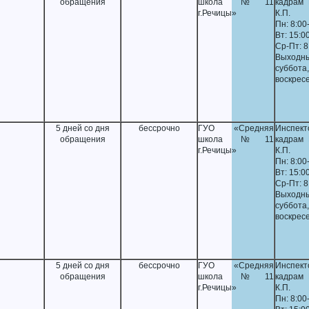
обращения
школа №11
кадрам 
г.Речицы»
К.П.
Пн: 8:00
Вт: 15:0
Ср-Пт: 8
Выходны
суббота,
воскрес
5 дней со дня
бессрочно
ГУО «Средняя
Инспе
обращения
школа №11
кадрам 
г.Речицы»
К.П.
Пн: 8:00
Вт: 15:0
Ср-Пт: 8
Выходны
суббота,
воскрес
5 дней со дня
бессрочно
ГУО «Средняя
Инспе
обращения
школа №11
кадрам 
г.Речицы»
К.П.
Пн: 8:00