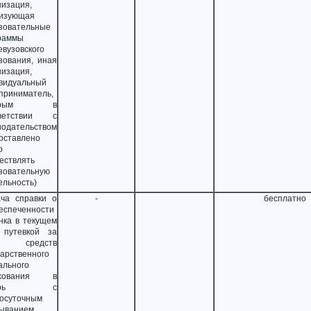
низация,
изующая
зовательные
раммы
евузовского
зования, иная
низация,
видуальный
приниматель,
торым в
тветствии с
нодательством
оставлено
о
ествлять
зовательную
ельность)
ча справки о
-
бесплатно
еспеченности
нка в текущем
 путевкой за
т средств
дарственного
ального
ахования в
герь с
лосуточным
ыванием