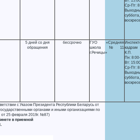
Вт: 15:0
Ср-Пт: 8
Выходны
суббота,
воскрес
5 дней со дня
бессрочно
ГУО «Средняя
Инспе
обращения
школа №11
кадрам 
г.Речицы»
К.П.
Пн: 8:00
Вт: 15:0
Ср-Пт: 8
Выходны
суббота,
воскрес
етствии с Указом Президента Республики Беларусь от
государственными органами и иными организациями по
от 25 февраля 2019г. №87)
инете в приемной
.