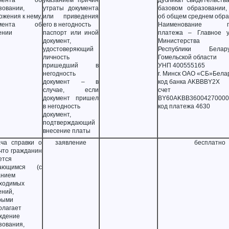
умента об
указанием причин
дубликат свидетельств
зовании,
утраты документа
базовом образовании,
ожения к нему,
или приведения
об общем среднем обр
умента об
его в негодность
Наименование по
ении
паспорт или иной
платежа – Главное у
документ,
Министерства ф
удостоверяющий
Республики Бела
личность
Гомельской области
пришедший в
УНП 400555165
негодность
г. Минск ОАО «СБ»Бела
документ – в
код банка AKBBBY2X
случае, если
счет
документ пришел
BY60AKBB36004270000
в негодность
код платежа 4630
документ,
подтверждающий
внесение платы
ча справки о
заявление
бесплатно
 что гражданин
ется
чающимся (с
анием
ходимых
ений,
рыми
олагает
ждение
зования,