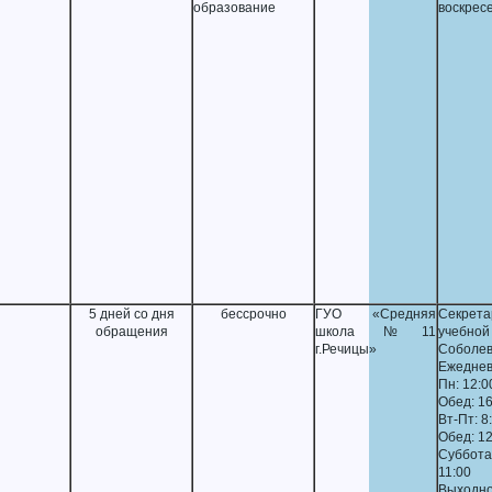
образование
воскрес
5 дней со дня
бессрочно
ГУО «Средняя
Секрета
обращения
школа №11
учебной
г.Речицы»
Соболев
Ежеднев
Пн: 12:0
Обед: 16
Вт-Пт: 8
Обед: 12
Суббот
11:00
Выходно