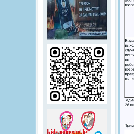
дос
возр
Выда
выхо
сл
исте
по
ре
возра
прек
выпл
Адми
26 а
Прим