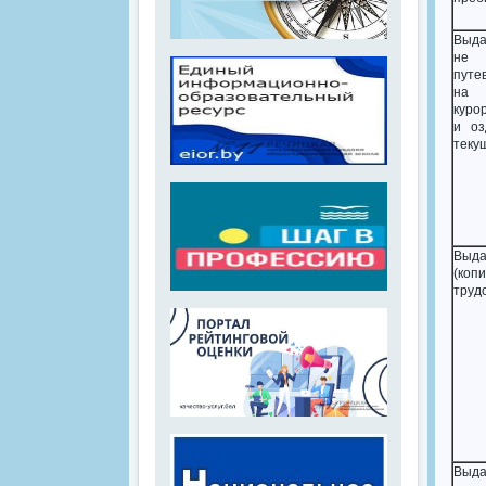
Выда
не 
путе
на 
куро
и оз
теку
Выд
(к
труд
Выда