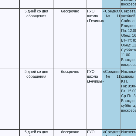
воскрес
5 дней со дня
бессрочно
ГУО «Средняя
Секрета
обращения
школа №11
учебной
г.Речицы»
Соболев
Ежеднев
Пн: 12:0
Обед: 16
Вт-Пт: 8
Обед: 12
Суббот
11:00
Выходно
воскрес
5 дней со дня
бессрочно
ГУО «Средняя
Инспе
обращения
школа №11
кадрам 
г.Речицы»
К.П.
Пн: 8:00
Вт: 15:0
Ср-Пт: 8
Выходны
суббота,
воскрес
5 дней со дня
бессрочно
ГУО «Средняя
Инспе