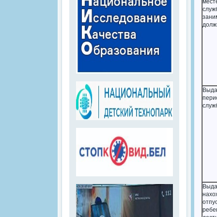
мес
сл
зани
долж
Выда
пери
служ
Выда
нах
отпус
ре