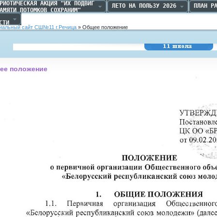
РИОТИЧЕСКАЯ АКЦИЯ "ИХ ПОДВИГ

ЛЕТО НА ПОЛЬЗУ 2026
ПЛАН Р
АМЯТИ ПОТОМКОВ СОХРАНИМ"
 

СТИ
альный сайт СШ№11 г.Речица
» Общее положение
Средняя школа №11
г.Речица
ее положение