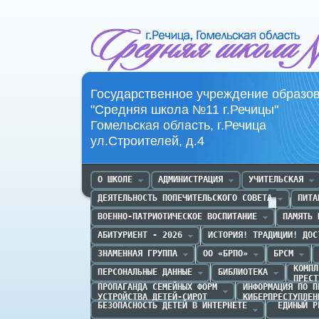
Средняя школа №11 г.Речица
Государственное учреждение образо
"Средняя школа №11 г.Речицы"
Гомельская область, г.Речица
ул.Строителей, д.4
О ШКОЛЕ
АДМИНИСТРАЦИЯ
УЧИТЕЛЬСКАЯ
ДЕЯТЕЛЬНОСТЬ ПОПЕЧИТЕЛЬСКОГО СОВЕТА
ПИТА
ВОЕННО-ПАТРИОТИЧЕСКОЕ ВОСПИТАНИЕ
ПАМЯТЬ 
АБИТУРИЕНТ - 2026
ИСТОРИЯ! ТРАДИЦИИ! ДОС
ЗНАМЕННАЯ ГРУППА
ОО «БРПО»
БРСМ
КОМПЛ
ПЕРСОНАЛЬНЫЕ ДАННЫЕ
БИБЛИОТЕКА
ПРЕСТ
ПРОПАГАНДА CЕМЕЙНЫХ ФОРМ

ИНФОРМАЦИЯ ПО П
УСТРОЙСТВА ДЕТЕЙ-СИРОТ
КИБЕРПРЕСТУПЛЕН
БЕЗОПАСНОСТЬ ДЕТЕЙ В ИНТЕРНЕТЕ
 ЕДИНЫЙ Р