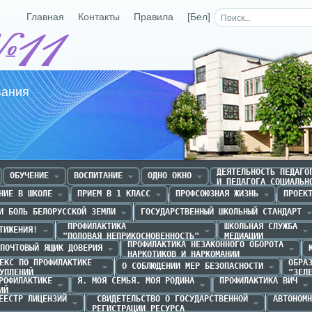
Главная
Контакты
Правила
[Бел]
Средняя школа №11 г.Р
вания
ДЕЯТЕЛЬНОСТЬ ПЕДАГОГ
ОБУЧЕНИЕ
ВОСПИТАНИЕ
ОДНО ОКНО
И ПЕДАГОГА СОЦИАЛЬН
НИЕ В ШКОЛЕ
ПРИЕМ В 1 КЛАСС
ПРОФСОЮЗНАЯ ЖИЗНЬ
ПРОЕК
И БОЛЬ БЕЛОРУССКОЙ ЗЕМЛИ
ГОСУДАРСТВЕННЫЙ ШКОЛЬНЫЙ СТАНДАРТ
 ПРОФИЛАКТИКА 

ШКОЛЬНАЯ СЛУЖБА

ТИЖЕНИЯ!
"ПОЛОВАЯ НЕПРИКОСНОВЕННОСТЬ"
МЕДИАЦИИ
ПРОФИЛАКТИКА НЕЗАКОННОГО ОБОРОТА

ПОЧТОВЫЙ ЯЩИК ДОВЕРИЯ
НАРКОТИКОВ И НАРКОМАНИИ
ЕКС ПО ПРОФИЛАКТИКЕ 

ОБРАЗ
О СОБЛЮДЕНИИ МЕР БЕЗОПАСНОСТИ
УПЛЕНИЙ
"ЗЕЛ
РОФИЛАКТИКЕ

Я. МОЯ СЕМЬЯ. МОЯ РОДИНА
ПРОФИЛАКТИКА ВИЧ
ИЙ
ЕЕСТР ЛИЦЕНЗИЙ
 СВИДЕТЕЛЬСТВО О ГОСУДАРСТВЕННОЙ

АВТОНОМН
РЕГИСТРАЦИИ РЕСУРСА