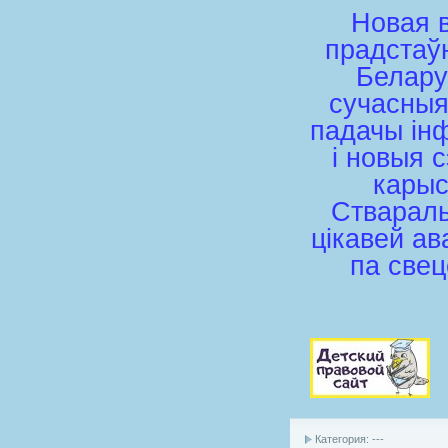
Новая в
прадстаў
Белару
сучасныя
падачы ін
і новыя 
карыс
Ствараль
цікавей ав
па свец
Категория: ---