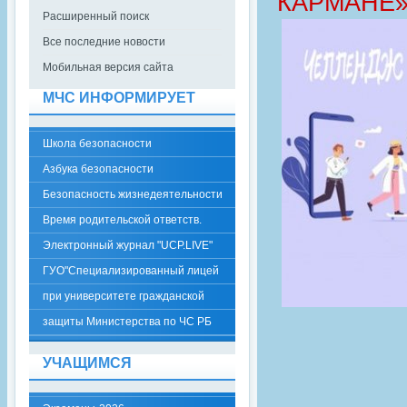
КАРМАНЕ
Расширенный поиск
Все последние новости
Мобильная версия сайта
МЧС ИНФОРМИРУЕТ
Школа безопасности
Азбука безопасности
Безопасность жизнедеятельности
Время родительской ответств.
Электронный журнал "UCP.LIVE"
ГУО"Специализированный лицей
при университете гражданской
защиты Министерства по ЧС РБ
УЧАЩИМСЯ