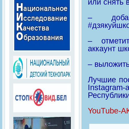
или снять 
– добав
#дзякуйшк
– отметит
аккаунт шк
– выложить
Лучшие по
Instagram
Республики
YouTube-