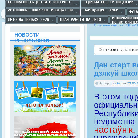
БЕЗОПАСНОСТЬ ДЕТЕЙ В ИНТЕРНЕТЕ
 ЕДИНЫЙ РЕЕСТР ЛИЦЕНЗИЙ
АВТОНОМНЫЕ ПОЖАРНЫЕ ИЗВЕЩАТЕЛИ
ЗАМЕЩАЮЩИЕ СЕМЬИ
ФУТБ
ИНФОРМАЦИОНН
ЛЕТО НА ПОЛЬЗУ 2026
ПЛАН РАБОТЫ НА ЛЕТО
ПО ИСТОРИЧЕС
Официальный сайт СШ№11 
НОВОСТИ
РЕСПУБЛИКИ
Сортировать статьи п
Дан старт в
дзякуй шко
Автор:
teacher
от
29-05-
В этом год
официальн
Республи
ведомства 
настаўні