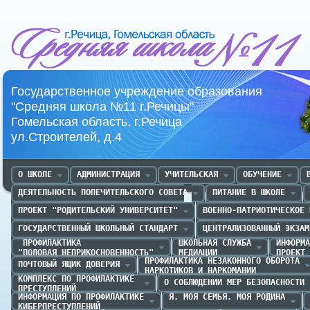
Средняя школа №11 г.Речица
Государственное учреждение образования
"Средняя школа №11 г.Речицы"
Гомельская область, г.Речица
ул.Строителей, д.4
О ШКОЛЕ
АДМИНИСТРАЦИЯ
УЧИТЕЛЬСКАЯ
ОБУЧЕНИЕ
ДЕЯТЕЛЬНОСТЬ ПОПЕЧИТЕЛЬСКОГО СОВЕТА
ПИТАНИЕ В ШКОЛЕ
ПРОЕКТ "РОДИТЕЛЬСКИЙ УНИВЕРСИТЕТ"
ВОЕННО-ПАТРИОТИЧЕСКОЕ 
ГОСУДАРСТВЕННЫЙ ШКОЛЬНЫЙ СТАНДАРТ
ЦЕНТРАЛИЗОВАННЫЙ ЭКЗАМ
 ПРОФИЛАКТИКА 

ШКОЛЬНАЯ СЛУЖБА

ИНФОРМА
"ПОЛОВАЯ НЕПРИКОСНОВЕННОСТЬ"
МЕДИАЦИИ
ПРОЕКТ 
ПРОФИЛАКТИКА НЕЗАКОННОГО ОБОРОТА

ПОЧТОВЫЙ ЯЩИК ДОВЕРИЯ
НАРКОТИКОВ И НАРКОМАНИИ
КОМПЛЕКС ПО ПРОФИЛАКТИКЕ 

О СОБЛЮДЕНИИ МЕР БЕЗОПАСНОСТИ
ПРЕСТУПЛЕНИЙ
ИНФОРМАЦИЯ ПО ПРОФИЛАКТИКЕ

Я. МОЯ СЕМЬЯ. МОЯ РОДИНА
КИБЕРПРЕСТУПЛЕНИЙ