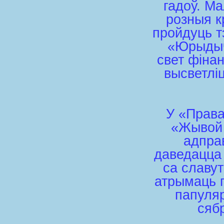
гадоў. М
розныя к
пройдуць т
«Юрыдыч
свет фінан
высветліц
У «Права
«Жывой 
адпра
даведацца 
са славут
атрымаць п
папуляр
сяб