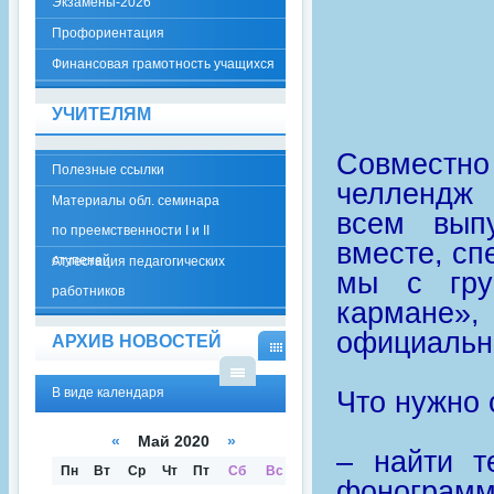
Экзамены-2026
Профориентация
Финансовая грамотность учащихся
УЧИТЕЛЯМ
Совместн
Полезные ссылки
челлендж 
Материалы обл. семинара
всем вып
по преемственности I и II
вместе, сп
ступеней
Аттестация педагогических
мы с гру
работников
кармане»,
официально
АРХИВ НОВОСТЕЙ
В
ВИД
В виде календаря
Что нужно 
В
Е
ВИД
КАЛ
Е
ЕНД
«
Май 2020
»
СПИ
АРЯ
– найти т
СКА
Пн
Вт
Ср
Чт
Пт
Сб
Вс
фонограм