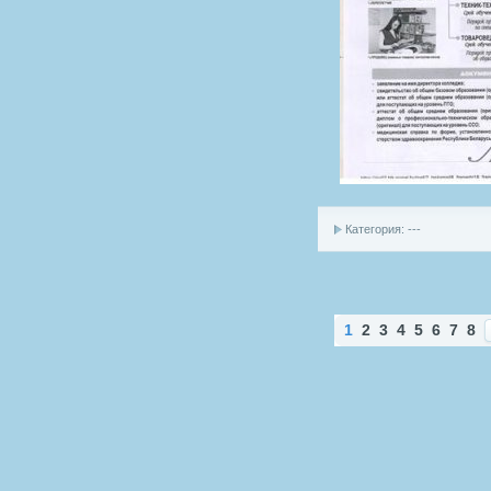
Категория: ---
1
2
3
4
5
6
7
8
Н
а