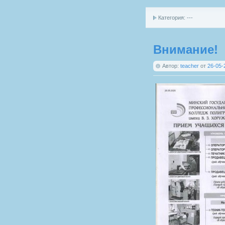
Категория: ---
Внимание!
Автор:
teacher
от
26-05-