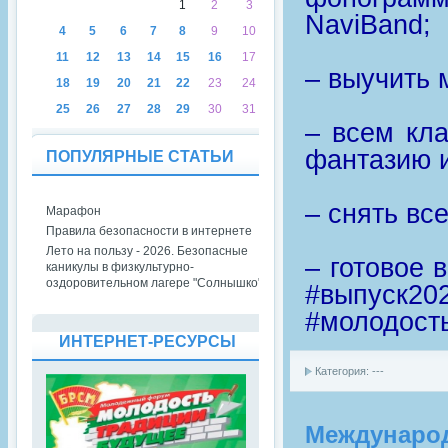
1
2
3
NaviBand;
4
5
6
7
8
9
10
11
12
13
14
15
16
17
– выучить 
18
19
20
21
22
23
24
25
26
27
28
29
30
31
– всем кл
фантазию и
ПОПУЛЯРНЫЕ СТАТЬИ
– снять все
Марафон
Правила безопасности в интернете
Лето на пользу - 2026. Безопасные
– готовое 
каникулы в физкультурно-
оздоровительном лагере "Солнышко"
#выпуск20
#молодост
ИНТЕРНЕТ-РЕСУРСЫ
Категория: ---
Международ