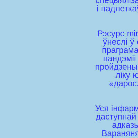
спецыяліза
і падлетка
Рэсурс mіr
ўнеслі ў
праграма
пандэміі
пройдзены
ліку 
«даросл
Уся інфарм
даступнай 
адказы
Вараняня