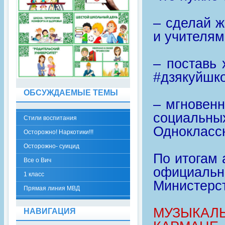
– сделай 
и учителям
– поставь 
#дзякуйшк
ОБСУЖДАЕМЫЕ ТЕМЫ
– мгновенн
социальн
Стили воспитания
Одноклассн
Осторожно! Наркотики!!!
Осторожно- суицид
По итогам
Все о Вич
официаль
1 класс
Министерст
Прямая линия МВД
МУЗЫКАЛ
НАВИГАЦИЯ