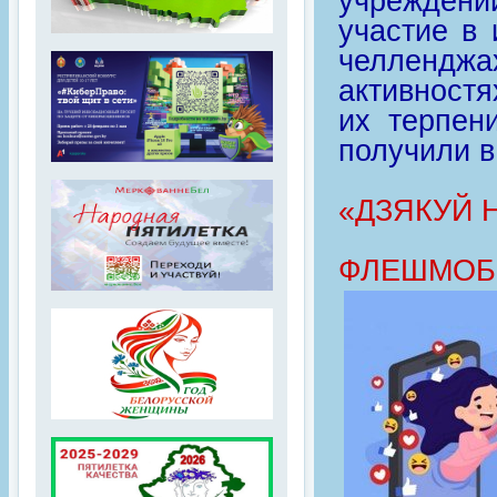
учрежден
участие в
челленджа
активностя
их терпен
получили в
«ДЗЯКУЙ Н
ФЛЕШМОБ