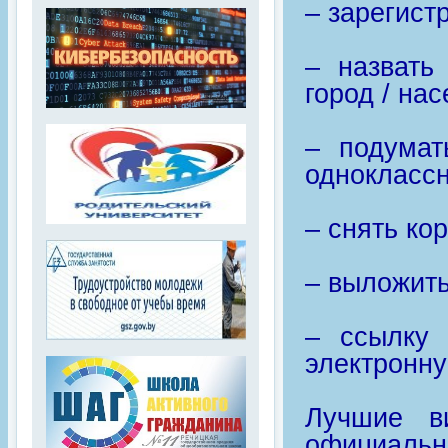
– зарегист
– назвать
город / на
– подумат
однокласс
– снять ко
– выложить
– ссылку 
электронн
Лучшие в
официальн