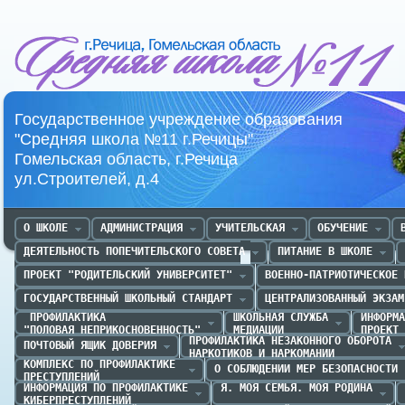
Средняя школа №11 г.Речица
Государственное учреждение образования
"Средняя школа №11 г.Речицы"
Гомельская область, г.Речица
ул.Строителей, д.4
О ШКОЛЕ
АДМИНИСТРАЦИЯ
УЧИТЕЛЬСКАЯ
ОБУЧЕНИЕ
ДЕЯТЕЛЬНОСТЬ ПОПЕЧИТЕЛЬСКОГО СОВЕТА
ПИТАНИЕ В ШКОЛЕ
ПРОЕКТ "РОДИТЕЛЬСКИЙ УНИВЕРСИТЕТ"
ВОЕННО-ПАТРИОТИЧЕСКОЕ 
ГОСУДАРСТВЕННЫЙ ШКОЛЬНЫЙ СТАНДАРТ
ЦЕНТРАЛИЗОВАННЫЙ ЭКЗАМ
 ПРОФИЛАКТИКА 

ШКОЛЬНАЯ СЛУЖБА

ИНФОРМА
"ПОЛОВАЯ НЕПРИКОСНОВЕННОСТЬ"
МЕДИАЦИИ
ПРОЕКТ 
ПРОФИЛАКТИКА НЕЗАКОННОГО ОБОРОТА

ПОЧТОВЫЙ ЯЩИК ДОВЕРИЯ
НАРКОТИКОВ И НАРКОМАНИИ
КОМПЛЕКС ПО ПРОФИЛАКТИКЕ 

О СОБЛЮДЕНИИ МЕР БЕЗОПАСНОСТИ
ПРЕСТУПЛЕНИЙ
ИНФОРМАЦИЯ ПО ПРОФИЛАКТИКЕ

Я. МОЯ СЕМЬЯ. МОЯ РОДИНА
КИБЕРПРЕСТУПЛЕНИЙ