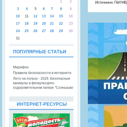
1
2
3
4
5
6
7
8
9
10
11
12
13
14
15
16
17
18
19
20
21
22
23
24
25
26
27
28
29
30
31
ПОПУЛЯРНЫЕ СТАТЬИ
Марафон
Правила безопасности в интернете
Лето на пользу - 2026. Безопасные
каникулы в физкультурно-
оздоровительном лагере "Солнышко"
ИНТЕРНЕТ-РЕСУРСЫ