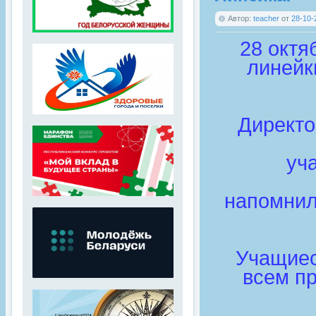
Автор:
teacher
от
28-10-
28 октя
линейк
Директо
уч
напомнил
Учащиес
всем п