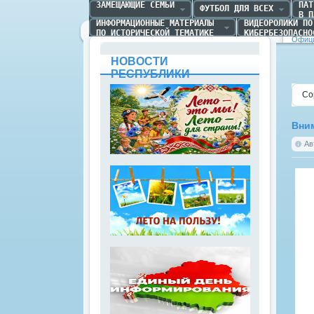
ЗАМЕЩАЮЩИЕ СЕМЬИ
ПАТ
ФУТБОЛ ДЛЯ ВСЕХ
В П
ИНФОРМАЦИОННЫЕ МАТЕРИАЛЫ 

ВИДЕОРОЛИКИ ПО 
ПО ИСТОРИЧЕСКОЙ ТЕМАТИКЕ
КИБЕРБЕЗОПАСНО
Офици
НОВОСТИ
РЕСПУБЛИКИ
Со
Вни
Ав