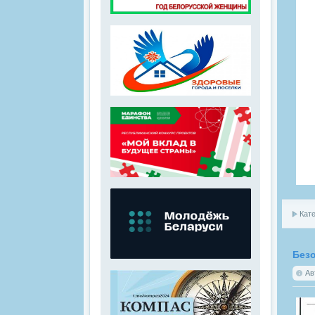
Кате
Без
Ав